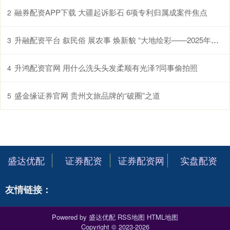
融券配资APP下载 大疆起诉影石 6项专利归属成案件焦点
2
升融配资平台 叙民俗 展农事 焕新貌 “大地绘彩——2025年农民画大展”在国博开幕
3
升鸿配资官网 用什么洗头头发柔顺有光泽?同事偷拍照
4
盛金缘证券官网 贵州文旅品牌的“破圈”之道
5
盛达优配
证券配资
证券配资网
实盘配资
友情链接：
Powered by
盛达优配
RSS地图
HTML地图
Copyright
© 2023-2026