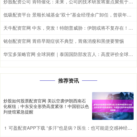
炒股配资公司 肯特催化：未来，公司的技术研发将重点聚焦于现有生产工艺的优化迭代、全新产品开发以及前沿技术市场转化落地
低吸配资平台 景顺长城基金“双十”基金经理余广卸任，曾获年度股基冠军
天牛配资官网 中东，突发！特朗普威胁：伊朗或将不复存在！美军发动打击！
铭创配资官网 胃癌早期症状不典型，胃痛消瘦和黑便要警惕
华宝多策略官网 全球洞察｜泰国国防部发言人：高度评价全球安全倡议&#32;期待推进泰中安全合作
推荐资讯
炒股如何股票配资官网 美以空袭伊朗西南石
化枢纽；中东安全形势高度紧张！中国驻以色
列使馆紧急提醒
可盈配资APP下载 “多汗”也是病？医生：也可能是交感神经过度兴奋所致
1