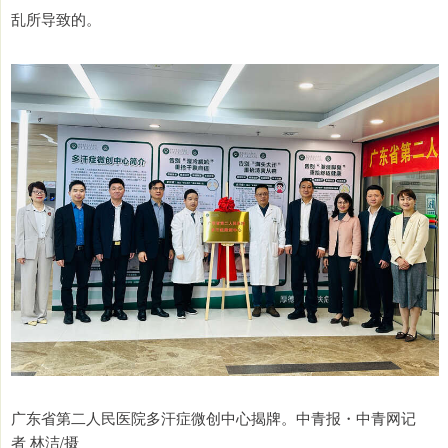
乱所导致的。
广东省第二人民医院多汗症微创中心揭牌。中青报・中青网记
者 林洁/摄