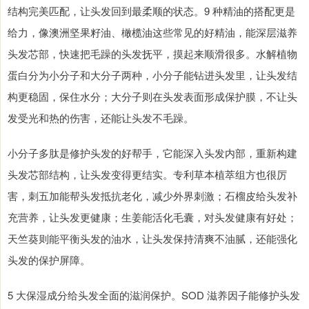
结构完美匹配，让头发回到最柔顺的状态。9 种精油的搭配更是
给力，像澳洲坚果籽油、橄榄油这些常见的好精油，能深层滋养
头发芯部，快速把毛躁的头发抚平，摸起来顺滑很多。水解植物
蛋白分为小分子和大分子两种，小分子能钻进头发里，让头发结
构更稳固，保住水分；大分子则在头发表面形成保护膜，不让头
发受光和热的伤害，还能让头发不毛躁。
小分子多肽是修护头发的好帮手，它能深入头发内部，重新构建
头发芯部结构，让头发变得更结实。专利草本植萃组方也很厉
害，刺五加能帮头发抵抗老化，减少外界刺激；石榴皮给头发补
充营养，让头发更健康；生姜能活化毛囊，对头发健康有好处；
天竺葵则能平衡头发的油水，让头发保持清爽不油腻，还能强化
头发的保护屏障。
5 大保湿成分给头发全面的滋润保护。SOD 滋养因子能修护头发