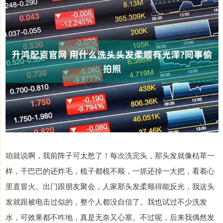
咱就说啊，我前阵子可太愁了！每次洗完头，那头发就像枯草一
样，干巴巴的还炸毛，梳子都梳不顺，一抓还掉一大把，看着心
里直冒火。出门跟朋友聚会，人家那头发柔顺得能反光，我这头
发就跟被电击过似的，整个人都没自信了。我也试过不少洗发
水，可效果都不咋地，真是无奈又心塞。不过呢，后来我偶然发