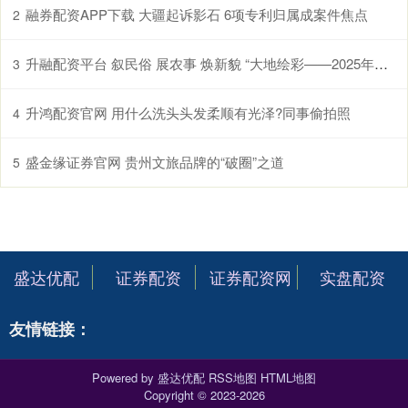
融券配资APP下载 大疆起诉影石 6项专利归属成案件焦点
2
升融配资平台 叙民俗 展农事 焕新貌 “大地绘彩——2025年农民画大展”在国博开幕
3
升鸿配资官网 用什么洗头头发柔顺有光泽?同事偷拍照
4
盛金缘证券官网 贵州文旅品牌的“破圈”之道
5
盛达优配
证券配资
证券配资网
实盘配资
友情链接：
Powered by
盛达优配
RSS地图
HTML地图
Copyright
© 2023-2026