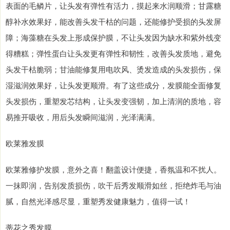
表面的毛鳞片，让头发有弹性有活力，摸起来水润顺滑；甘露糖
醇补水效果好，能改善头发干枯的问题，还能修护受损的头发屏
障；海藻糖在头发上形成保护膜，不让头发因为缺水和紫外线变
得糟糕；弹性蛋白让头发更有弹性和韧性，改善头发质地，避免
头发干枯脆弱；甘油能修复用电吹风、烫发造成的头发损伤，保
湿滋润效果好，让头发更顺滑。有了这些成分，发膜能全面修复
头发损伤，重塑发芯结构，让头发变强韧，加上清润的质地，容
易推开吸收，用后头发瞬间滋润，光泽满满。
欧莱雅发膜
欧莱雅修护发膜，意外之喜！翻盖设计便捷，香氛温和不扰人。
一抹即润，告别发质损伤，吹干后秀发顺滑如丝，拒绝炸毛与油
腻，自然光泽感尽显，重塑秀发健康魅力，值得一试！
蒂花之秀发膜