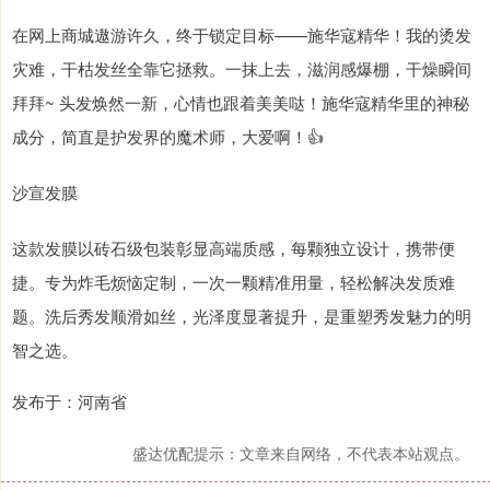
在网上商城遨游许久，终于锁定目标——施华寇精华！我的烫发
灾难，干枯发丝全靠它拯救。一抹上去，滋润感爆棚，干燥瞬间
拜拜~ 头发焕然一新，心情也跟着美美哒！施华寇精华里的神秘
成分，简直是护发界的魔术师，大爱啊！👍
沙宣发膜
这款发膜以砖石级包装彰显高端质感，每颗独立设计，携带便
捷。专为炸毛烦恼定制，一次一颗精准用量，轻松解决发质难
题。洗后秀发顺滑如丝，光泽度显著提升，是重塑秀发魅力的明
智之选。
发布于：河南省
盛达优配提示：文章来自网络，不代表本站观点。