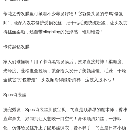
蒂花之秀发膜里可藏着不少养发好物！它就像头发的专属“修复
师”，能深入发芯修护受损发丝，把干枯毛糙统统赶跑，让头发变
得丝丝柔顺，还自带blingbling的光泽感，谁用谁爱！
卡诗黑钻发膜
家人们谁懂啊！用了卡诗黑钻发膜后，效果直接封神！柔顺度、
光泽度、蓬松度全拉满，就像给头发开了美颜滤镜。毛躁、干燥
全被它“打包带走”，头发顺滑得能滑滑梯，这波入股不亏！
Spes诗裴丝
洗完秀发，Spes诗裴丝那款宝贝，简直是顺滑界的魔术师，香味
直窜鼻尖，好闻到让人想咬一口空气！膏体顺滑如丝，一抹即
化，仿佛给发丝穿上了隐形丝绸衣，爱不释手，简直是日常小确