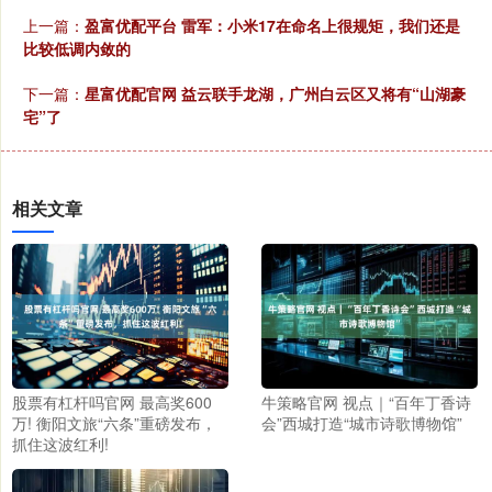
上一篇：
盈富优配平台 雷军：小米17在命名上很规矩，我们还是
比较低调内敛的
下一篇：
星富优配官网 益云联手龙湖，广州白云区又将有“山湖豪
宅”了
相关文章
股票有杠杆吗官网 最高奖600
牛策略官网 视点｜“百年丁香诗
万! 衡阳文旅“六条”重磅发布，
会”西城打造“城市诗歌博物馆”
抓住这波红利!