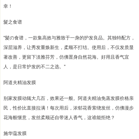
幸！
髮之食谱
"髮の食谱，一款集高效与雅致于一身的护发良品。其独特配方，
深层滋养，让秀发重焕新生，柔顺不打结。使用后，不仅发质显
著改善，更留下淡雅芬芳，仿佛置身自然花海。好用且香气宜
人，是日常护发的不二之选。"
阿道夫精油发膜
别家发膜动辄大几百，效果还一般。阿道夫精油免蒸发膜价格亲
民，性价比直接拉满！每次用后，浓郁花香萦绕发丝，仿佛漫步
花海般惬意，发丝柔顺还自带迷人香气，这谁能拒绝？
施华蔻发膜