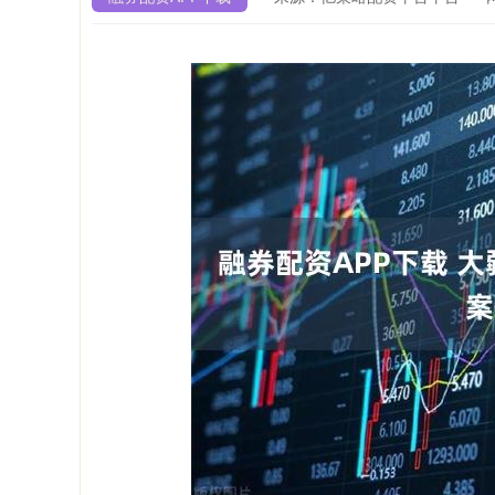
上证指数
3877.21
.80
-0.37%
-1.22
-0