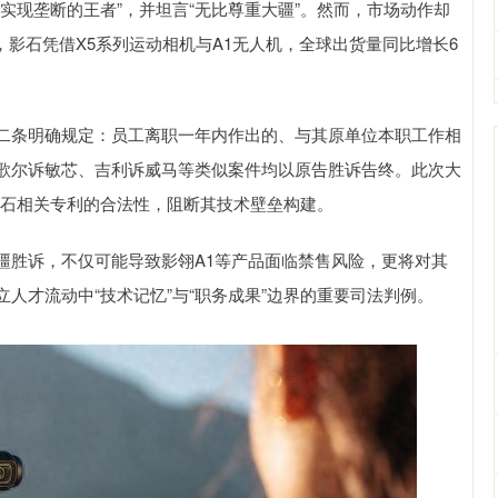
实现垄断的王者”，并坦言“无比尊重大疆”。然而，市场动作却
度，影石凭借X5系列运动相机与A1无人机，全球出货量同比增长6
二条明确规定：员工离职一年内作出的、与其原单位本职工作相
歌尔诉敏芯、吉利诉威马等类似案件均以原告胜诉告终。此次大
定影石相关专利的合法性，阻断其技术壁垒构建。
疆胜诉，不仅可能导致影翎A1等产品面临禁售风险，更将对其
人才流动中“技术记忆”与“职务成果”边界的重要司法判例。