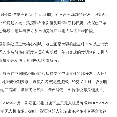
创新与影石创新（Insta360）的竞合关系骤然升级。据界面
正式提起诉讼，指控影石创新侵犯其6项专利权属，法院已立案
纠纷诉讼，意味着双方从市场竞逐正式进入法律对峙阶段。
及影像处理三大核心领域，这些正是大疆构建全球70%以上消费
系其多名前核心研发人员在离职后一年内完成的发明创造，且内
应属职务发明，专利权归大疆所有。
，影石在中国国家知识产权局提交的申请文件将部分发明人标注
中，因法规强制要求，真实姓名被完整披露。经交叉比对，该发明
项目的核心工程师，掌握飞控算法、云台稳定、图传系统等关键技术。
5年7月，影石正式推出旗下全景无人机品牌“影翎Antigravi
疆主导的无人机市场。彼时，影石创始人刘靖康多次在社交平台表达