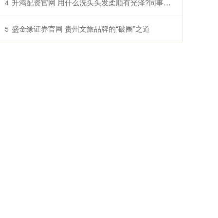
升鸿配资官网 用什么洗头头发柔顺有光泽?同事偷拍照
4
盛金缘证券官网 贵州文旅品牌的“破圈”之道
5