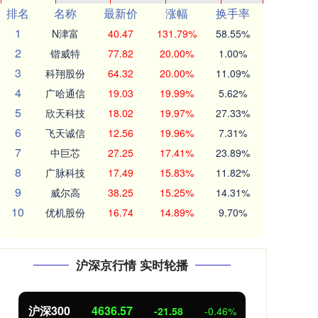
排名
名称
最新价
涨幅
换手率
1
N津富
40.47
131.79%
58.55%
2
锴威特
77.82
20.00%
1.00%
3
科翔股份
64.32
20.00%
11.09%
4
广哈通信
19.03
19.99%
5.62%
5
欣天科技
18.02
19.97%
27.33%
6
飞天诚信
12.56
19.96%
7.31%
7
中巨芯
27.25
17.41%
23.89%
8
广脉科技
17.49
15.83%
11.82%
9
威尔高
38.25
15.25%
14.31%
10
优机股份
16.74
14.89%
9.70%
沪深京行情 实时轮播
沪深300
4636.57
北
-21.58
-0.46%