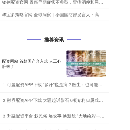
铭创配资官网 胃癌早期症状不典型，胃痛消瘦和黑便要警惕
华宝多策略官网 全球洞察｜泰国国防部发言人：高度评价全球安全倡议&#32;期待推进泰中安全合作
推荐资讯
配资网站 首款国产介入式 人工心
脏来了
可盈配资APP下载 “多汗”也是病？医生：也可能是交感神经过度兴奋所致
1
融券配资APP下载 大疆起诉影石 6项专利归属成案件焦点
2
升融配资平台 叙民俗 展农事 焕新貌 “大地绘彩——2025年农民画大展”在国博开幕
3