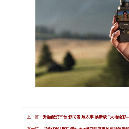
上一篇：
升融配资平台 叙民俗 展农事 焕新貌 “大地绘彩
下一篇：
启盈优配 UBC和Vector研究院突破AI智能体