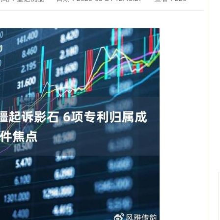
深证成指
14072.00
.03%
-72.21
-0.51%