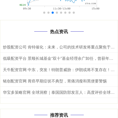
热点资讯
炒股配资公司 肯特催化：未来，公司的技术研发将重点聚焦于现有生产工艺的优化迭代、全新产品开发以及前沿技术市场转化落地
低吸配资平台 景顺长城基金“双十”基金经理余广卸任，曾获年度股基冠军
天牛配资官网 中东，突发！特朗普威胁：伊朗或将不复存在！美军发动打击！
铭创配资官网 胃癌早期症状不典型，胃痛消瘦和黑便要警惕
华宝多策略官网 全球洞察｜泰国国防部发言人：高度评价全球安全倡议&#32;期待推进泰中安全合作
推荐资讯