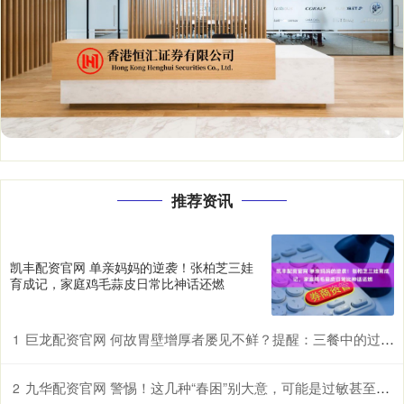
推荐资讯
凯丰配资官网 单亲妈妈的逆袭！张柏芝三娃
育成记，家庭鸡毛蒜皮日常比神话还燃
巨龙配资官网 何故胃壁增厚者屡见不鲜？提醒：三餐中的过快进食习惯许是诱因
1
九华配资官网 警惕！这几种“春困”别大意，可能是过敏甚至中风前兆
2