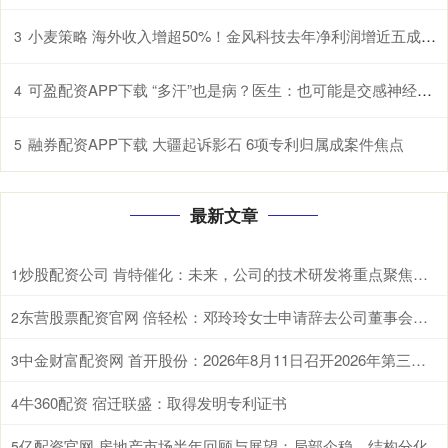
小麦策略 海外收入增超50%！金风科技去年净利润增近五成至27亿元
3
可盈配资APP下载 “多汗”也是病？医生：也可能是交感神经过度兴奋所致
4
融券配资APP下载 大疆起诉影石 6项专利归属成案件焦点
5
最新文章
炒股配资公司 肯特催化：未来，公司的技术研发将重点聚焦于现有生产工艺的优化迭代、全新产品开发以及前沿技术市场转化落地
1
东营股票配资官网 倍轻松：邓玲玲女士申请辞去公司董事会秘书职务
2
中金财富配资网 首开股份：2026年8月11日召开2026年第三次临时股东会
3
牛360配资 宿迁联盛：取得发明专利证书
4
亿配资官网 房地产市场半年回顾与展望：局部企稳，结构分化
5