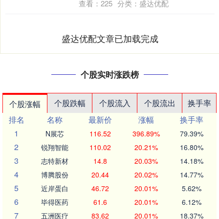
查看：
225
分类：
盛达优配
盛达优配文章已加载完成
个股实时涨跌榜
个股跌幅
个股流入
个股流出
换手率
个股涨幅
排名
名称
最新价
涨幅
换手率
1
N展芯
116.52
396.89%
79.39%
2
锐翔智能
110.02
20.21%
16.80%
3
志特新材
14.8
20.03%
14.18%
4
博腾股份
20.44
20.02%
14.77%
5
近岸蛋白
46.72
20.01%
5.62%
6
毕得医药
61.6
20.01%
6.12%
7
五洲医疗
83.62
20.01%
18.37%