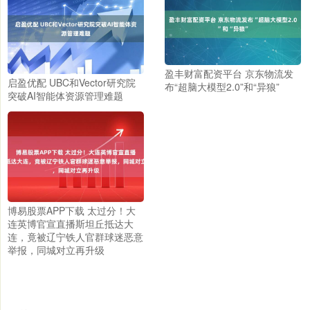
盈丰财富配资平台 京东物流发
启盈优配 UBC和Vector研究院
布“超脑大模型2.0”和“异狼”
突破AI智能体资源管理难题
博易股票APP下载 太过分！大
连英博官宣直播斯坦丘抵达大
连，竟被辽宁铁人官群球迷恶意
举报，同城对立再升级