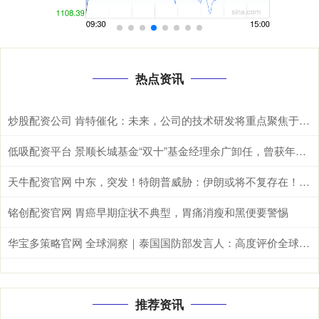
热点资讯
炒股配资公司 肯特催化：未来，公司的技术研发将重点聚焦于现有生产工艺的优化迭代、全新产品开发以及前沿技术市场转化落地
低吸配资平台 景顺长城基金“双十”基金经理余广卸任，曾获年度股基冠军
天牛配资官网 中东，突发！特朗普威胁：伊朗或将不复存在！美军发动打击！
铭创配资官网 胃癌早期症状不典型，胃痛消瘦和黑便要警惕
华宝多策略官网 全球洞察｜泰国国防部发言人：高度评价全球安全倡议&#32;期待推进泰中安全合作
推荐资讯