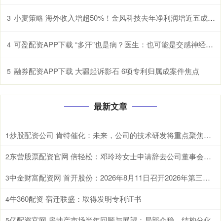
小麦策略 海外收入增超50%！金风科技去年净利润增近五成至27亿元
3
可盈配资APP下载 “多汗”也是病？医生：也可能是交感神经过度兴奋所致
4
融券配资APP下载 大疆起诉影石 6项专利归属成案件焦点
5
最新文章
炒股配资公司 肯特催化：未来，公司的技术研发将重点聚焦于现有生产工艺的优化迭代、全新产品开发以及前沿技术市场转化落地
1
东营股票配资官网 倍轻松：邓玲玲女士申请辞去公司董事会秘书职务
2
中金财富配资网 首开股份：2026年8月11日召开2026年第三次临时股东会
3
牛360配资 宿迁联盛：取得发明专利证书
4
亿配资官网 房地产市场半年回顾与展望：局部企稳，结构分化
5