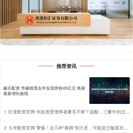
推荐资讯
豌豆配资 华菱线缆去年实现营收45亿元 将探
索新增长曲线
巨龙配资官网 何故胃壁增厚者屡见不鲜？提醒：三餐中的过快进食习惯许是诱因
1
九华配资官网 警惕！这几种“春困”别大意，可能是过敏甚至中风前兆
2