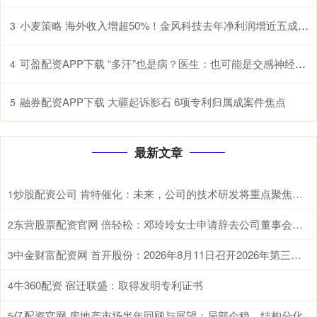
小麦策略 海外收入增超50%！金风科技去年净利润增近五成至27亿元
3
可盈配资APP下载 “多汗”也是病？医生：也可能是交感神经过度兴奋所致
4
融券配资APP下载 大疆起诉影石 6项专利归属成案件焦点
5
最新文章
炒股配资公司 肯特催化：未来，公司的技术研发将重点聚焦于现有生产工艺的优化迭代、全新产品开发以及前沿技术市场转化落地
1
东营股票配资官网 倍轻松：邓玲玲女士申请辞去公司董事会秘书职务
2
中金财富配资网 首开股份：2026年8月11日召开2026年第三次临时股东会
3
牛360配资 宿迁联盛：取得发明专利证书
4
亿配资官网 房地产市场半年回顾与展望：局部企稳，结构分化
5