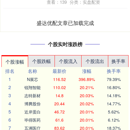
查看：
139
分类：
实盘配资
盛达优配文章已加载完成
个股实时涨跌榜
个股跌幅
个股流入
个股流出
换手率
个股涨幅
排名
名称
最新价
涨幅
换手率
1
N展芯
116.52
396.89%
79.39%
2
锐翔智能
110.02
20.21%
16.80%
3
志特新材
14.8
20.03%
14.18%
4
博腾股份
20.44
20.02%
14.77%
5
近岸蛋白
46.72
20.01%
5.62%
6
毕得医药
61.6
20.01%
6.12%
7
五洲医疗
83.62
20.01%
18.37%