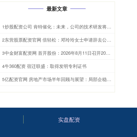
最新文章
炒股配资公司 肯特催化：未来，公司的技术研发将重点聚焦于现有生产工艺的优化迭代、全新产品开发以及前沿技术市场转化落地
1
东营股票配资官网 倍轻松：邓玲玲女士申请辞去公司董事会秘书职务
2
中金财富配资网 首开股份：2026年8月11日召开2026年第三次临时股东会
3
牛360配资 宿迁联盛：取得发明专利证书
4
亿配资官网 房地产市场半年回顾与展望：局部企稳，结构分化
5
实盘配资