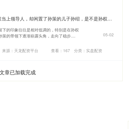
金十配资APP下载 孙权当上领导人，却闲置了孙策的儿子孙绍，是不是孙权气量太小？
留下的印象往往是相对低调的，特别是在孙权
05-02
策的带领下逐渐崭露头角，走向了稳步....
来源：天龙配资平台
查看：
167
分类：
实盘配资
文章已加载完成