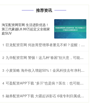
推荐资讯
淘宝配资网官网 生活进阶优选！
第三代豪越L8.99万起定义全能家
庭SUV
巨龙配资官网 何故胃壁增厚者屡见不鲜？提醒：三餐中的过快进食习惯许是诱因
1
九华配资官网 警惕！这几种“春困”别大意，可能是过敏甚至中风前兆
2
小麦策略 海外收入增超50%！金风科技去年净利润增近五成至27亿元
3
可盈配资APP下载 “多汗”也是病？医生：也可能是交感神经过度兴奋所致
4
融券配资APP下载 大疆起诉影石 6项专利归属成案件焦点
5