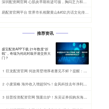
深圳配资网官网 心肌炎早期有迹可循，胸闷乏力和心跳异常要留意
易配资官网平台 世界市长相聚黄山&#32;共话文化传承与城市发展
推荐资讯
盛宝配资APP下载 21年数度“折
戟”，奇瑞为何此时敲开港交所大
门？
巨龙配资官网 何故胃壁增厚者屡见不鲜？提醒：三餐中的过快进食习惯许是诱因
1
小麦策略 海外收入增超50%！金风科技去年净利润增近五成至27亿元
2
括普投资配资官网 预案出炉！东吴证券拟购东海证券约84%股权，整合面临同业竞争、历史风险等挑战
3