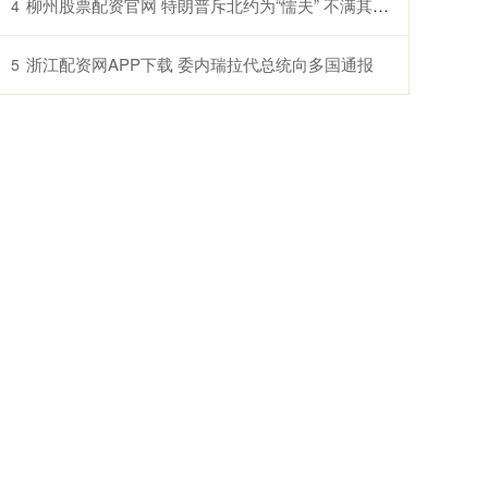
柳州股票配资官网 特朗普斥北约为“懦夫” 不满其未参与对伊朗作战
4
浙江配资网APP下载 委内瑞拉代总统向多国通报
5