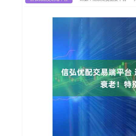
指数
3893.41
深证成指
1
14.98
0.39%