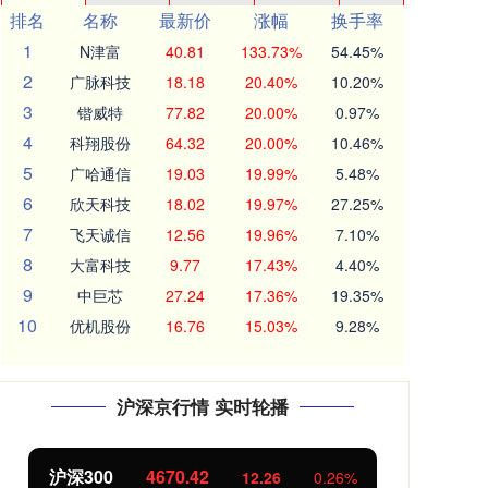
排名
名称
最新价
涨幅
换手率
1
N津富
40.81
133.73%
54.45%
2
广脉科技
18.18
20.40%
10.20%
3
锴威特
77.82
20.00%
0.97%
4
科翔股份
64.32
20.00%
10.46%
5
广哈通信
19.03
19.99%
5.48%
6
欣天科技
18.02
19.97%
27.25%
7
飞天诚信
12.56
19.96%
7.10%
8
大富科技
9.77
17.43%
4.40%
9
中巨芯
27.24
17.36%
19.35%
10
优机股份
16.76
15.03%
9.28%
沪深京行情 实时轮播
北证50
1123.29
12.26
0.26%
3.83
0