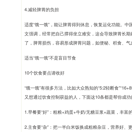
4.减轻脾胃的负担
适度“饿一饿”，能让脾胃得到休息，恢复运化功能。
文强调，经常把自己撑得坐立难安，这会导致脾胃长期
了，脾胃损伤，容易形成脾胃问题，如便秘、积食、气
适当“饿一饿”不是盲目节食
10个饮食要点请收好
“饿一饿”有很多方法，比如大众熟知的“5:2轻断食”“
又想通过饮食控制获益的人，下面这10条都是帮你成功的
1.早餐要“好”：粗粮+鸡蛋+牛奶/无糖豆浆+蔬菜，丰
2.主食要“杂”：把一半白米饭换成粗粮杂豆，营养好、