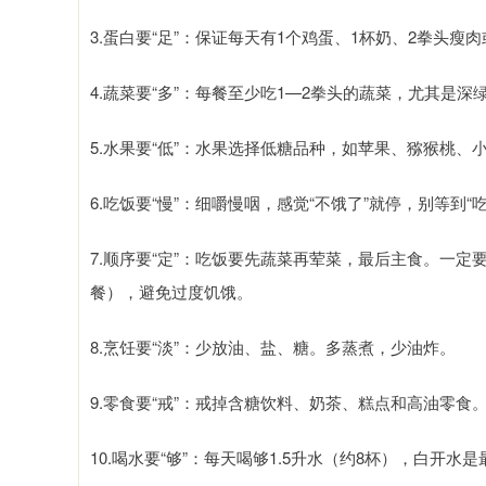
3.蛋白要“足”：保证每天有1个鸡蛋、1杯奶、2拳头瘦
4.蔬菜要“多”：每餐至少吃1—2拳头的蔬菜，尤其是深
5.水果要“低”：水果选择低糖品种，如苹果、猕猴桃
6.吃饭要“慢”：细嚼慢咽，感觉“不饿了”就停，别等到
7.顺序要“定”：吃饭要先蔬菜再荤菜，最后主食。一定要固定
餐），避免过度饥饿。
8.烹饪要“淡”：少放油、盐、糖。多蒸煮，少油炸。
9.零食要“戒”：戒掉含糖饮料、奶茶、糕点和高油零食
10.喝水要“够”：每天喝够1.5升水（约8杯），白开水