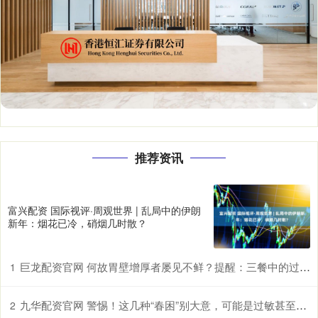
推荐资讯
富兴配资 国际视评·周观世界 | 乱局中的伊朗
新年：烟花已冷，硝烟几时散？
巨龙配资官网 何故胃壁增厚者屡见不鲜？提醒：三餐中的过快进食习惯许是诱因
1
九华配资官网 警惕！这几种“春困”别大意，可能是过敏甚至中风前兆
2