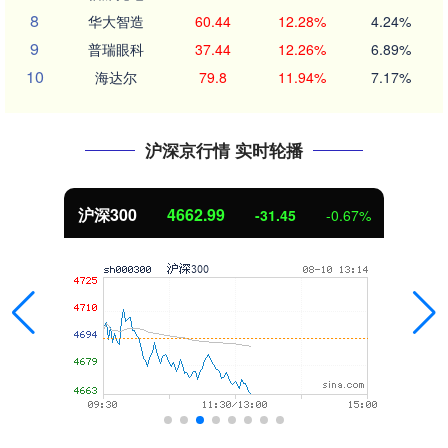
8
华大智造
60.44
12.28%
4.24%
9
普瑞眼科
37.44
12.26%
6.89%
10
海达尔
79.8
11.94%
7.17%
沪深京行情 实时轮播
深300
4662.99
北
-31.45
-0.67%