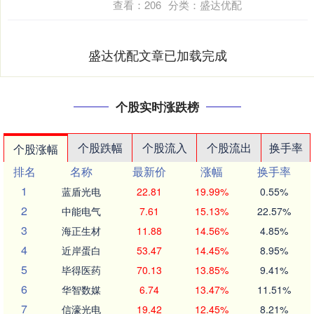
查看：
206
分类：
盛达优配
盛达优配文章已加载完成
个股实时涨跌榜
个股跌幅
个股流入
个股流出
换手率
个股涨幅
排名
名称
最新价
涨幅
换手率
1
蓝盾光电
22.81
19.99%
0.55%
2
中能电气
7.61
15.13%
22.57%
3
海正生材
11.88
14.56%
4.85%
4
近岸蛋白
53.47
14.45%
8.95%
5
毕得医药
70.13
13.85%
9.41%
6
华智数媒
6.74
13.47%
11.51%
7
信濠光电
19.42
12.45%
8.21%