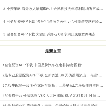
小麦策略 海外收入增超50%！金风科技去年净利润增近五成至27亿元
3
可盈配资APP下载 “多汗”也是病？医生：也可能是交感神经过度兴奋所致
4
融券配资APP下载 大疆起诉影石 6项专利归属成案件焦点
5
最新文章
金色配资APP下载 中国品牌汽车在南非持续“圈粉”
1
最专业股票配资APP下载 全新奥迪 S6 无伪谍照流出，有望10月登陆巴黎车展完成首秀!
2
九投牛配资平台 补齐家用车短板，五菱星光L六座版兼顾空间与低能耗
3
配资猫平台 长城魏牌 V8X 大五座旗舰 SUV 定档 8 月 14 日发布
4
炒股配资公司 肯特催化：未来，公司的技术研发将重点聚焦于现有生产工艺的优化迭代、全新产品开发以及前沿技术市场转化落地
5