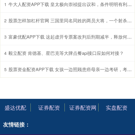
牛大人配资APP下载 皇太极向崇祯提出议和，条件明明有利于明朝，为何崇祯还是要拒绝
1
股票怎样加杠杆官网 三国里同名同姓的两员大将，一个射杀黄忠，另一个更厉害！
2
富豪优配APP下载 这起虚开专票案改判后刑期减半，释放何信号
3
毅立配资 肯德基、星巴克等大牌点餐api接口应如何对接？
4
股票资金配资APP下载 女孩一边照顾患癌母亲一边考研，考上后却确诊直肠癌晚期，“不治疗时就在家拍视频，不想闲着，有人找我倾诉时会觉得自己也是有价值的”
5
盛达优配
证券配资
证券配资网
实盘配资
友情链接：