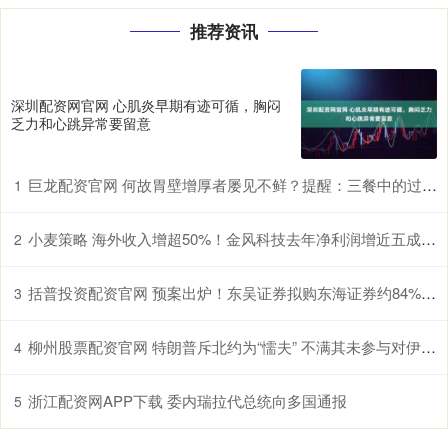
推荐资讯
深圳配资网官网 心肌炎早期有迹可循，胸闷
乏力和心跳异常要留意
巨龙配资官网 何故胃壁增厚者屡见不鲜？提醒：三餐中的过快进食习惯许是诱因
1
小麦策略 海外收入增超50%！金风科技去年净利润增近五成至27亿元
2
括普投资配资官网 预案出炉！东吴证券拟购东海证券约84%股权，整合面临同业竞争、历史风险等挑战
3
柳州股票配资官网 特朗普斥北约为“懦夫” 不满其未参与对伊朗作战
4
浙江配资网APP下载 委内瑞拉代总统向多国通报
5