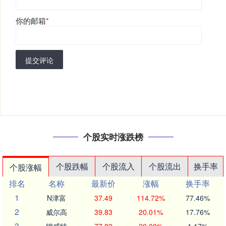
你的邮箱
*
提交评论
个股实时涨跌榜
个股跌幅
个股流入
个股流出
换手率
个股涨幅
排名
名称
最新价
涨幅
换手率
1
N津富
37.49
114.72%
77.46%
2
威尔高
39.83
20.01%
17.76%
3
锴威特
77.82
20.00%
1.17%