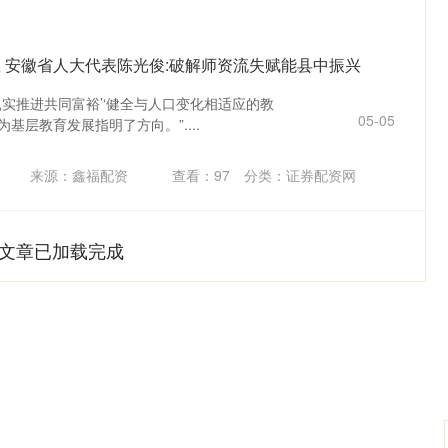
载 安徽省人大代表陈光俊:破解师资流失赋能县中振兴
扎实推进共同富裕’‘健全与人口变化相适应的教
05-05
基层教育发展指明了方向。”....
来源：鑫福配资
查看：
97
分类：
证券配资网
文章已加载完成