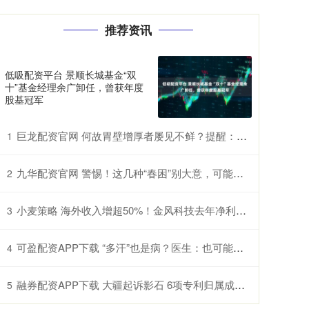
推荐资讯
低吸配资平台 景顺长城基金“双
十”基金经理余广卸任，曾获年度
股基冠军
巨龙配资官网 何故胃壁增厚者屡见不鲜？提醒：三餐中的过快进食习惯许是诱因
1
九华配资官网 警惕！这几种“春困”别大意，可能是过敏甚至中风前兆
2
小麦策略 海外收入增超50%！金风科技去年净利润增近五成至27亿元
3
可盈配资APP下载 “多汗”也是病？医生：也可能是交感神经过度兴奋所致
4
融券配资APP下载 大疆起诉影石 6项专利归属成案件焦点
5