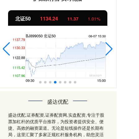
北证50
1134.24
创
11.37
1.01%
盛达优配
盛达优配,证券配资,证券配资网,实盘配资,专注于股
票加杠杆的优质平台推荐，为投资者提供安全、便
捷、高效的融资渠道。无论是短线操作还是长期布
局，这里汇聚了多家正规杠杆服务机构，助您灵活