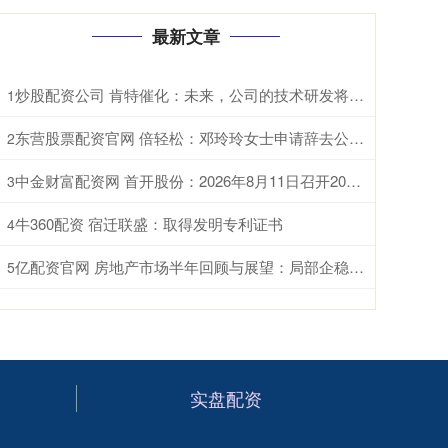
最新文章
炒股配资公司 肯特催化：未来，公司的技术研发将重点聚焦于现有生产工艺的优化迭代、全新产品开发以及前沿技术市场转化落地
1
东营股票配资官网 倍轻松：邓玲玲女士申请辞去公司董事会秘书职务
2
中金财富配资网 首开股份：2026年8月11日召开2026年第三次临时股东会
3
牛360配资 宿迁联盛：取得发明专利证书
4
亿配资官网 房地产市场半年回顾与展望：局部企稳，结构分化
5
实盘配资