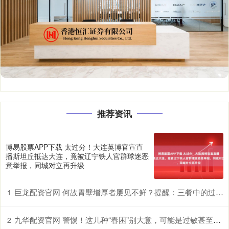
推荐资讯
博易股票APP下载 太过分！大连英博官宣直
播斯坦丘抵达大连，竟被辽宁铁人官群球迷恶
意举报，同城对立再升级
巨龙配资官网 何故胃壁增厚者屡见不鲜？提醒：三餐中的过快进食习惯许是诱因
1
九华配资官网 警惕！这几种“春困”别大意，可能是过敏甚至中风前兆
2