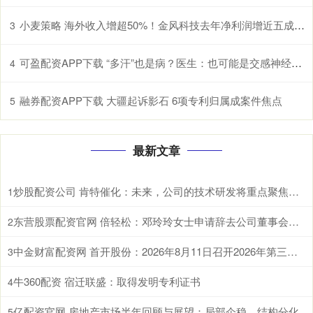
小麦策略 海外收入增超50%！金风科技去年净利润增近五成至27亿元
3
可盈配资APP下载 “多汗”也是病？医生：也可能是交感神经过度兴奋所致
4
融券配资APP下载 大疆起诉影石 6项专利归属成案件焦点
5
最新文章
炒股配资公司 肯特催化：未来，公司的技术研发将重点聚焦于现有生产工艺的优化迭代、全新产品开发以及前沿技术市场转化落地
1
东营股票配资官网 倍轻松：邓玲玲女士申请辞去公司董事会秘书职务
2
中金财富配资网 首开股份：2026年8月11日召开2026年第三次临时股东会
3
牛360配资 宿迁联盛：取得发明专利证书
4
亿配资官网 房地产市场半年回顾与展望：局部企稳，结构分化
5