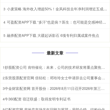
小麦策略 海外收入增超50%！金风科技去年净利润增近五成至27亿元
3
可盈配资APP下载 “多汗”也是病？医生：也可能是交感神经过度兴奋所致
4
融券配资APP下载 大疆起诉影石 6项专利归属成案件焦点
5
最新文章
炒股配资公司 肯特催化：未来，公司的技术研发将重点聚焦于现有生产工艺的优化迭代、全新产品开发以及前沿技术市场转化落地
1
东营股票配资官网 倍轻松：邓玲玲女士申请辞去公司董事会秘书职务
2
中金财富配资网 首开股份：2026年8月11日召开2026年第三次临时股东会
3
牛360配资 宿迁联盛：取得发明专利证书
4
亿配资官网 房地产市场半年回顾与展望：局部企稳，结构分化
5