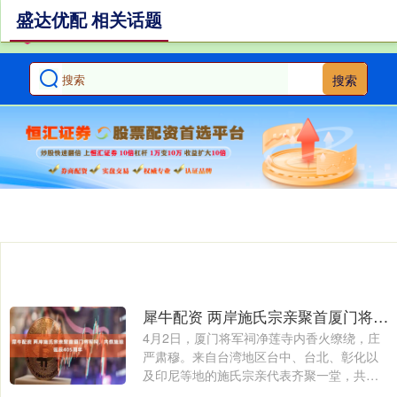
盛达优配 相关话题
搜索
犀牛配资 两岸施氏宗亲聚首厦门将军祠，共祭施琅诞辰405周年
4月2日，厦门将军祠净莲寺内香火缭绕，庄
严肃穆。来自台湾地区台中、台北、彰化以
及印尼等地的施氏宗亲代表齐聚一堂，共同
参加....