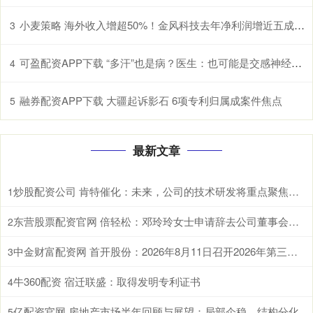
小麦策略 海外收入增超50%！金风科技去年净利润增近五成至27亿元
3
可盈配资APP下载 “多汗”也是病？医生：也可能是交感神经过度兴奋所致
4
融券配资APP下载 大疆起诉影石 6项专利归属成案件焦点
5
最新文章
炒股配资公司 肯特催化：未来，公司的技术研发将重点聚焦于现有生产工艺的优化迭代、全新产品开发以及前沿技术市场转化落地
1
东营股票配资官网 倍轻松：邓玲玲女士申请辞去公司董事会秘书职务
2
中金财富配资网 首开股份：2026年8月11日召开2026年第三次临时股东会
3
牛360配资 宿迁联盛：取得发明专利证书
4
亿配资官网 房地产市场半年回顾与展望：局部企稳，结构分化
5