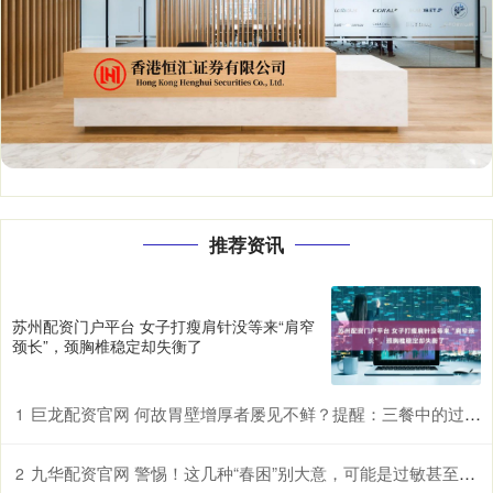
推荐资讯
苏州配资门户平台 女子打瘦肩针没等来“肩窄
颈长”，颈胸椎稳定却失衡了
巨龙配资官网 何故胃壁增厚者屡见不鲜？提醒：三餐中的过快进食习惯许是诱因
1
九华配资官网 警惕！这几种“春困”别大意，可能是过敏甚至中风前兆
2