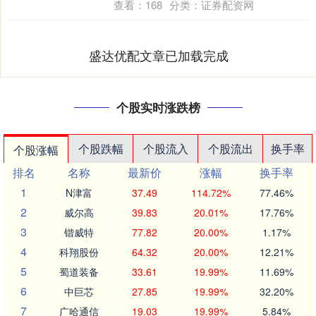
查看：
168
分类：
证券配资网
盛达优配文章已加载完成
个股实时涨跌榜
个股跌幅
个股流入
个股流出
换手率
个股涨幅
排名
名称
最新价
涨幅
换手率
1
N津富
37.49
114.72%
77.46%
2
威尔高
39.83
20.01%
17.76%
3
锴威特
77.82
20.00%
1.17%
4
科翔股份
64.32
20.00%
12.21%
5
蜀道装备
33.61
19.99%
11.69%
6
中巨芯
27.85
19.99%
32.20%
7
广哈通信
19.03
19.99%
5.84%