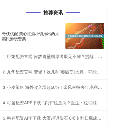
推荐资讯
奇侠优配 美心红酒小镇推出两大
惠民游玩套票
巨龙配资官网 何故胃壁增厚者屡见不鲜？提醒：三餐中的过快进食习惯许是诱因
1
九华配资官网 警惕！这几种“春困”别大意，可能是过敏甚至中风前兆
2
小麦策略 海外收入增超50%！金风科技去年净利润增近五成至27亿元
3
可盈配资APP下载 “多汗”也是病？医生：也可能是交感神经过度兴奋所致
4
融券配资APP下载 大疆起诉影石 6项专利归属成案件焦点
5