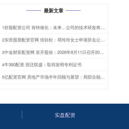
最新文章
炒股配资公司 肯特催化：未来，公司的技术研发将重点聚焦于现有生产工艺的优化迭代、全新产品开发以及前沿技术市场转化落地
1
东营股票配资官网 倍轻松：邓玲玲女士申请辞去公司董事会秘书职务
2
中金财富配资网 首开股份：2026年8月11日召开2026年第三次临时股东会
3
牛360配资 宿迁联盛：取得发明专利证书
4
亿配资官网 房地产市场半年回顾与展望：局部企稳，结构分化
5
实盘配资