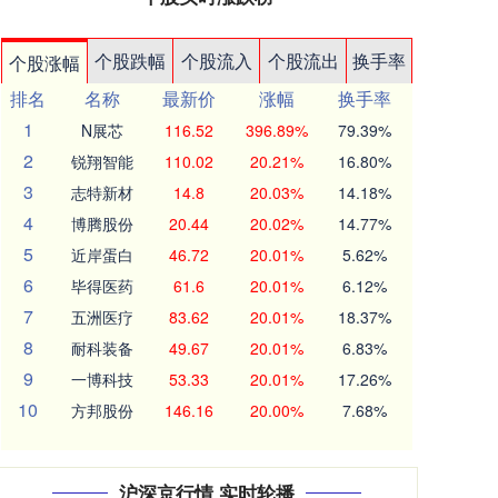
个股跌幅
个股流入
个股流出
换手率
个股涨幅
排名
名称
最新价
涨幅
换手率
1
N展芯
116.52
396.89%
79.39%
2
锐翔智能
110.02
20.21%
16.80%
3
志特新材
14.8
20.03%
14.18%
4
博腾股份
20.44
20.02%
14.77%
5
近岸蛋白
46.72
20.01%
5.62%
6
毕得医药
61.6
20.01%
6.12%
7
五洲医疗
83.62
20.01%
18.37%
8
耐科装备
49.67
20.01%
6.83%
9
一博科技
53.33
20.01%
17.26%
10
方邦股份
146.16
20.00%
7.68%
沪深京行情 实时轮播