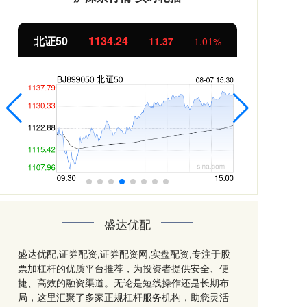
北证50
1134.24
创
11.37
1.01%
盛达优配
盛达优配,证券配资,证券配资网,实盘配资,专注于股
票加杠杆的优质平台推荐，为投资者提供安全、便
捷、高效的融资渠道。无论是短线操作还是长期布
局，这里汇聚了多家正规杠杆服务机构，助您灵活