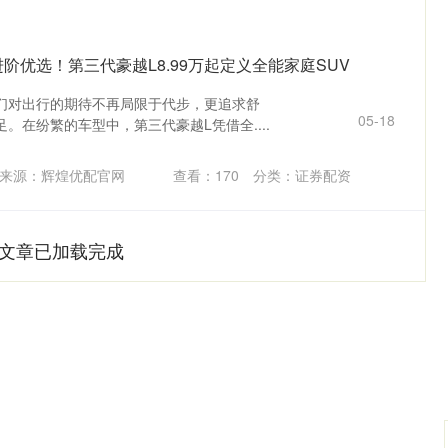
阶优选！第三代豪越L8.99万起定义全能家庭SUV
们对出行的期待不再局限于代步，更追求舒
05-18
。在纷繁的车型中，第三代豪越L凭借全....
来源：辉煌优配官网
查看：
170
分类：
证券配资
文章已加载完成