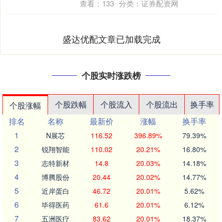
查看：
133
分类：
证券配资网
盛达优配文章已加载完成
个股实时涨跌榜
个股跌幅
个股流入
个股流出
换手率
个股涨幅
排名
名称
最新价
涨幅
换手率
1
N展芯
116.52
396.89%
79.39%
2
锐翔智能
110.02
20.21%
16.80%
3
志特新材
14.8
20.03%
14.18%
4
博腾股份
20.44
20.02%
14.77%
5
近岸蛋白
46.72
20.01%
5.62%
6
毕得医药
61.6
20.01%
6.12%
7
五洲医疗
83.62
20.01%
18.37%