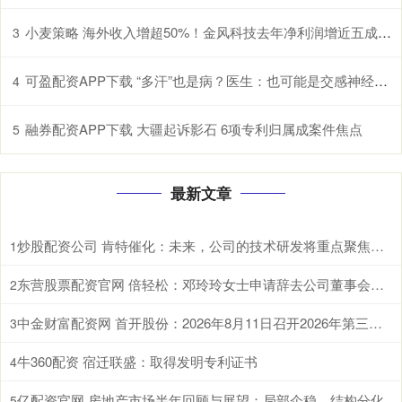
小麦策略 海外收入增超50%！金风科技去年净利润增近五成至27亿元
3
可盈配资APP下载 “多汗”也是病？医生：也可能是交感神经过度兴奋所致
4
融券配资APP下载 大疆起诉影石 6项专利归属成案件焦点
5
最新文章
炒股配资公司 肯特催化：未来，公司的技术研发将重点聚焦于现有生产工艺的优化迭代、全新产品开发以及前沿技术市场转化落地
1
东营股票配资官网 倍轻松：邓玲玲女士申请辞去公司董事会秘书职务
2
中金财富配资网 首开股份：2026年8月11日召开2026年第三次临时股东会
3
牛360配资 宿迁联盛：取得发明专利证书
4
亿配资官网 房地产市场半年回顾与展望：局部企稳，结构分化
5