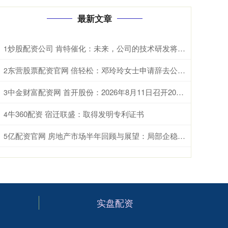
最新文章
炒股配资公司 肯特催化：未来，公司的技术研发将重点聚焦于现有生产工艺的优化迭代、全新产品开发以及前沿技术市场转化落地
1
东营股票配资官网 倍轻松：邓玲玲女士申请辞去公司董事会秘书职务
2
中金财富配资网 首开股份：2026年8月11日召开2026年第三次临时股东会
3
牛360配资 宿迁联盛：取得发明专利证书
4
亿配资官网 房地产市场半年回顾与展望：局部企稳，结构分化
5
实盘配资