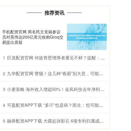
推荐资讯
手机配资官网 两名民主党籍参议
员对英伟达200亿美元收购Groq交
易提出质疑
巨龙配资官网 何故胃壁增厚者屡见不鲜？提醒：三餐中的过快进食习惯许是诱因
1
九华配资官网 警惕！这几种“春困”别大意，可能是过敏甚至中风前兆
2
小麦策略 海外收入增超50%！金风科技去年净利润增近五成至27亿元
3
可盈配资APP下载 “多汗”也是病？医生：也可能是交感神经过度兴奋所致
4
融券配资APP下载 大疆起诉影石 6项专利归属成案件焦点
5