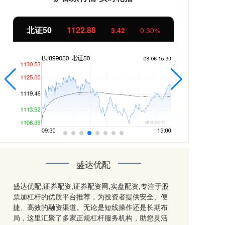
北证50
1122.88
创业
3.42
0.30%
盛达优配
盛达优配,证券配资,证券配资网,实盘配资,专注于股
票加杠杆的优质平台推荐，为投资者提供安全、便
捷、高效的融资渠道。无论是短线操作还是长期布
局，这里汇聚了多家正规杠杆服务机构，助您灵活