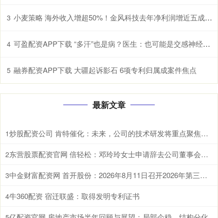
小麦策略 海外收入增超50%！金风科技去年净利润增近五成至27亿元
3
可盈配资APP下载 “多汗”也是病？医生：也可能是交感神经过度兴奋所致
4
融券配资APP下载 大疆起诉影石 6项专利归属成案件焦点
5
最新文章
炒股配资公司 肯特催化：未来，公司的技术研发将重点聚焦于现有生产工艺的优化迭代、全新产品开发以及前沿技术市场转化落地
1
东营股票配资官网 倍轻松：邓玲玲女士申请辞去公司董事会秘书职务
2
中金财富配资网 首开股份：2026年8月11日召开2026年第三次临时股东会
3
牛360配资 宿迁联盛：取得发明专利证书
4
亿配资官网 房地产市场半年回顾与展望：局部企稳，结构分化
5