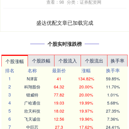
查看：
98
分类：
证券配资网
盛达优配文章已加载完成
个股实时涨跌榜
个股跌幅
个股流入
个股流出
换手率
个股涨幅
排名
名称
最新价
涨幅
换手率
1
N津富
41
134.82%
59.85%
2
科翔股份
64.32
20.00%
11.70%
3
锴威特
77.82
20.00%
1.01%
4
广哈通信
19.03
19.99%
5.68%
5
欣天科技
18.02
19.97%
27.35%
6
飞天诚信
12.56
19.96%
7.36%
7
中巨芯
27.3
17.62%
24.41%