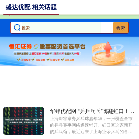
盛达优配 相关话题
搜索
华锋优配网 “乒乒乓乓”嗨翻虹口！前国手唐薇依乒乓球馆开幕，各路高手齐聚切磋
上海即将举办乒乓球嘉年华，一张覆盖全市
的乒乓赛事网络迅速铺开。虹口区这家新开
的乒乓馆，最近迎来了上海业余乒乓的各路
高手。....