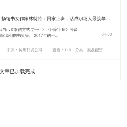
股票配资合法APP下载 畅销书女作家林特特：回家上班，活成职场人最羡慕的样子
以自己喜欢的方式过一生》《回家上班》等多
04-03
原创图书奖等。 2017年的一....
来源：杭州配资公司
查看：
110
分类：
实盘配资
文章已加载完成