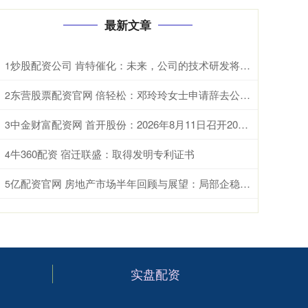
最新文章
炒股配资公司 肯特催化：未来，公司的技术研发将重点聚焦于现有生产工艺的优化迭代、全新产品开发以及前沿技术市场转化落地
1
东营股票配资官网 倍轻松：邓玲玲女士申请辞去公司董事会秘书职务
2
中金财富配资网 首开股份：2026年8月11日召开2026年第三次临时股东会
3
牛360配资 宿迁联盛：取得发明专利证书
4
亿配资官网 房地产市场半年回顾与展望：局部企稳，结构分化
5
实盘配资