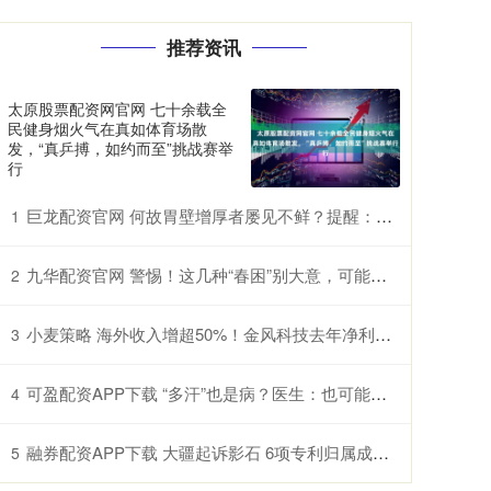
推荐资讯
太原股票配资网官网 七十余载全
民健身烟火气在真如体育场散
发，“真乒搏，如约而至”挑战赛举
行
巨龙配资官网 何故胃壁增厚者屡见不鲜？提醒：三餐中的过快进食习惯许是诱因
1
九华配资官网 警惕！这几种“春困”别大意，可能是过敏甚至中风前兆
2
小麦策略 海外收入增超50%！金风科技去年净利润增近五成至27亿元
3
可盈配资APP下载 “多汗”也是病？医生：也可能是交感神经过度兴奋所致
4
融券配资APP下载 大疆起诉影石 6项专利归属成案件焦点
5