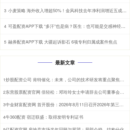
小麦策略 海外收入增超50%！金风科技去年净利润增近五成至27亿元
3
可盈配资APP下载 “多汗”也是病？医生：也可能是交感神经过度兴奋所致
4
融券配资APP下载 大疆起诉影石 6项专利归属成案件焦点
5
最新文章
炒股配资公司 肯特催化：未来，公司的技术研发将重点聚焦于现有生产工艺的优化迭代、全新产品开发以及前沿技术市场转化落地
1
东营股票配资官网 倍轻松：邓玲玲女士申请辞去公司董事会秘书职务
2
中金财富配资网 首开股份：2026年8月11日召开2026年第三次临时股东会
3
牛360配资 宿迁联盛：取得发明专利证书
4
亿配资官网 房地产市场半年回顾与展望：局部企稳，结构分化
5