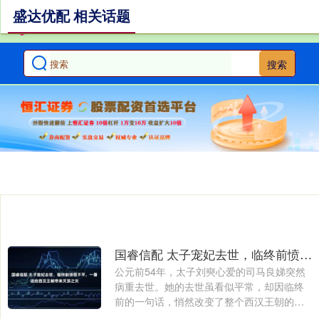
盛达优配 相关话题
搜索
国睿信配 太子宠妃去世，临终前愤恨不平，一番话给西汉王朝带来灭顶之灾
公元前54年，太子刘奭心爱的司马良娣突然
病重去世。她的去世虽看似平常，却因临终
前的一句话，悄然改变了整个西汉王朝的命
运。....