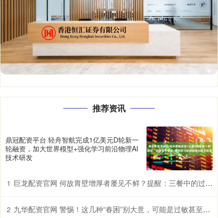
推荐资讯
鼎冠配资平台 ​轻舟智航完成1亿美元D轮新一
轮融资，加大世界模型+强化学习前沿物理AI
技术研发
巨龙配资官网 何故胃壁增厚者屡见不鲜？提醒：三餐中的过快进食习惯许是诱因
1
九华配资官网 警惕！这几种“春困”别大意，可能是过敏甚至中风前兆
2