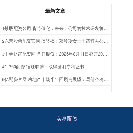
最新文章
炒股配资公司 肯特催化：未来，公司的技术研发将重点聚焦于现有生产工艺的优化迭代、全新产品开发以及前沿技术市场转化落地
1
东营股票配资官网 倍轻松：邓玲玲女士申请辞去公司董事会秘书职务
2
中金财富配资网 首开股份：2026年8月11日召开2026年第三次临时股东会
3
牛360配资 宿迁联盛：取得发明专利证书
4
亿配资官网 房地产市场半年回顾与展望：局部企稳，结构分化
5
实盘配资