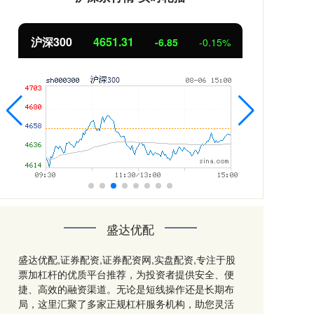
北证50
1122.88
创业
3.42
0.30%
盛达优配
盛达优配,证券配资,证券配资网,实盘配资,专注于股
票加杠杆的优质平台推荐，为投资者提供安全、便
捷、高效的融资渠道。无论是短线操作还是长期布
局，这里汇聚了多家正规杠杆服务机构，助您灵活