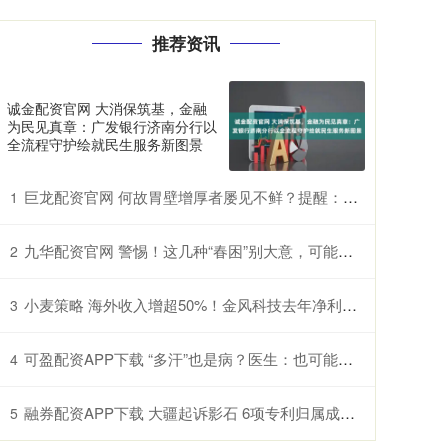
推荐资讯
诚金配资官网 大消保筑基，金融
为民见真章：广发银行济南分行以
全流程守护绘就民生服务新图景
巨龙配资官网 何故胃壁增厚者屡见不鲜？提醒：三餐中的过快进食习惯许是诱因
1
九华配资官网 警惕！这几种“春困”别大意，可能是过敏甚至中风前兆
2
小麦策略 海外收入增超50%！金风科技去年净利润增近五成至27亿元
3
可盈配资APP下载 “多汗”也是病？医生：也可能是交感神经过度兴奋所致
4
融券配资APP下载 大疆起诉影石 6项专利归属成案件焦点
5