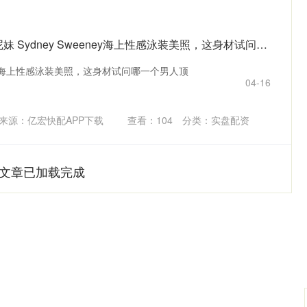
广盛配资APP下载 悉尼妹 Sydney Sweeney海上性感泳装美照，这身材试问哪一个男人顶得住#性感丰满迷人气质女人# #性感# #美女# #泳装# #SydneySweeney#
eeney海上性感泳装美照，这身材试问哪一个男人顶
04-16
来源：亿宏快配APP下载
查看：
104
分类：
实盘配资
文章已加载完成