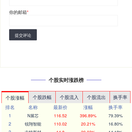
你的邮箱
*
提交评论
个股实时涨跌榜
个股跌幅
个股流入
个股流出
换手率
个股涨幅
排名
名称
最新价
涨幅
换手率
1
N展芯
116.52
396.89%
79.39%
2
锐翔智能
110.02
20.21%
16.80%
3
志特新材
14.8
20.03%
14.18%