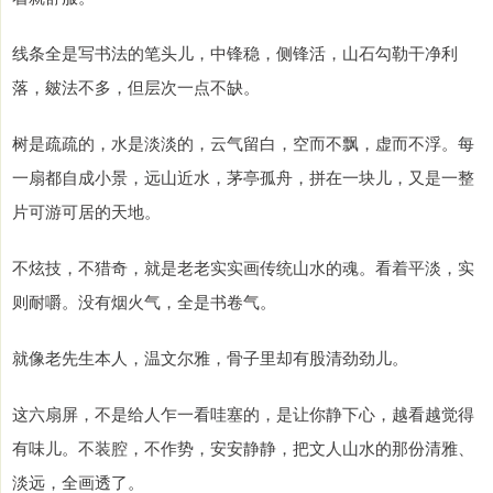
线条全是写书法的笔头儿，中锋稳，侧锋活，山石勾勒干净利
落，皴法不多，但层次一点不缺。
树是疏疏的，水是淡淡的，云气留白，空而不飘，虚而不浮。每
一扇都自成小景，远山近水，茅亭孤舟，拼在一块儿，又是一整
片可游可居的天地。
不炫技，不猎奇，就是老老实实画传统山水的魂。看着平淡，实
则耐嚼。没有烟火气，全是书卷气。
就像老先生本人，温文尔雅，骨子里却有股清劲劲儿。
这六扇屏，不是给人乍一看哇塞的，是让你静下心，越看越觉得
有味儿。不装腔，不作势，安安静静，把文人山水的那份清雅、
淡远，全画透了。