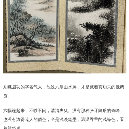
别瞧启功的字名气大，他这六扇山水屏，才是藏着真功夫的低调
货。
六幅连起来，不吵不闹，清清爽爽。没有那种张牙舞爪的奇峰，
也没有浓得呛人的颜色，全是浅淡笔墨，温温吞吞的浅绛色，看
着就舒服。