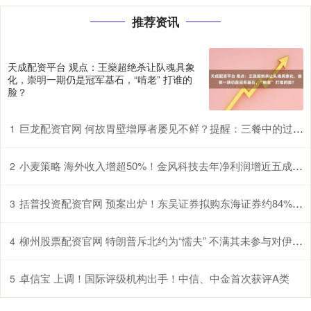
推荐资讯
天成配资平台 观点：王燊超绝杀让队魂具象
化，崇明一期仍是冠军基石，“啃老” 打谁的
脸？
巨龙配资官网 何故胃壁增厚者屡见不鲜？提醒：三餐中的过快进食习惯许是诱因
1
小麦策略 海外收入增超50%！金风科技去年净利润增近五成至27亿元
2
括普投资配资官网 预案出炉！东吴证券拟购东海证券约84%股权，整合面临同业竞争、历史风险等挑战
3
柳州股票配资官网 特朗普斥北约为“懦夫” 不满其未参与对伊朗作战
4
卓信宝 上调！国际评级机构出手！中信、中金首次获评A类
5