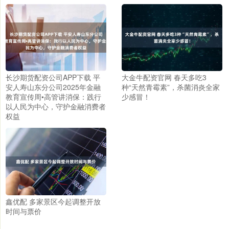
长沙期货配资公司APP下载 平
大金牛配资官网 春天多吃3
安人寿山东分公司2025年金融
种“天然青霉素”，杀菌消炎全家
教育宣传周•高管讲消保：践行
少感冒！
以人民为中心，守护金融消费者
权益
鑫优配 多家景区今起调整开放
时间与票价