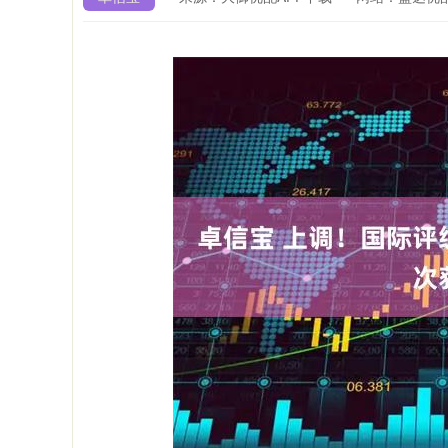
深证成指
14311.01
9.68
1.02%
200.89
1