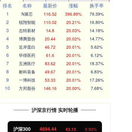
排名
名称
最新价
涨幅
换手率
1
N展芯
116.52
396.89%
79.39%
2
锐翔智能
110.02
20.21%
16.80%
3
志特新材
14.8
20.03%
14.18%
4
博腾股份
20.44
20.02%
14.77%
5
近岸蛋白
46.72
20.01%
5.62%
6
毕得医药
61.6
20.01%
6.12%
7
五洲医疗
83.62
20.01%
18.37%
8
耐科装备
49.67
20.01%
6.83%
9
一博科技
53.33
20.01%
17.26%
10
方邦股份
146.16
20.00%
7.68%
沪深京行情 实时轮播
北证50
1134.24
创
11.37
1.01%