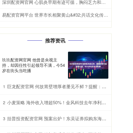
深圳配资网官网 心肌炎早期有迹可循，胸闷乏力和心跳异常要留意
易配资官网平台 世界市长相聚黄山&#32;共话文化传承与城市发展
推荐资讯
玖玖配资网官网 他曾是央视主
持，却因任性引起领导不满，今54
岁在街头当吃播
巨龙配资官网 何故胃壁增厚者屡见不鲜？提醒：三餐中的过快进食习惯许是诱因
1
小麦策略 海外收入增超50%！金风科技去年净利润增近五成至27亿元
2
括普投资配资官网 预案出炉！东吴证券拟购东海证券约84%股权，整合面临同业竞争、历史风险等挑战
3