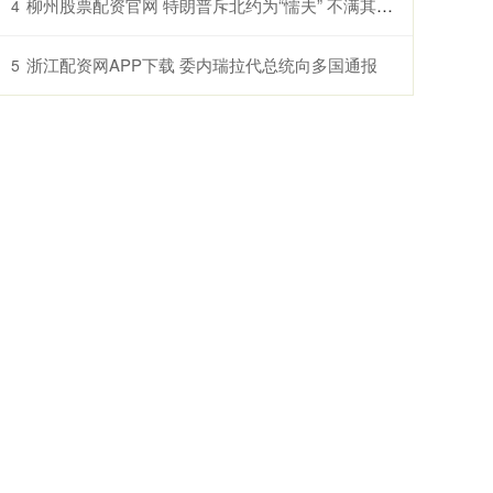
柳州股票配资官网 特朗普斥北约为“懦夫” 不满其未参与对伊朗作战
4
浙江配资网APP下载 委内瑞拉代总统向多国通报
5