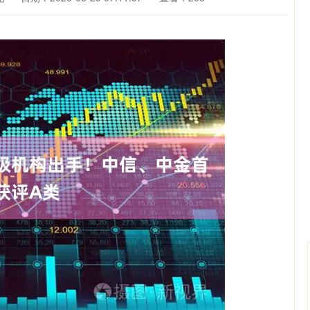
沪深300
4694.44
.42%
43.13
0.93%