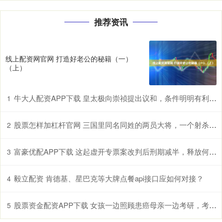
推荐资讯
线上配资网官网 打造好老公的秘籍（一）
（上）
牛大人配资APP下载 皇太极向崇祯提出议和，条件明明有利于明朝，为何崇祯还是要拒绝
1
股票怎样加杠杆官网 三国里同名同姓的两员大将，一个射杀黄忠，另一个更厉害！
2
富豪优配APP下载 这起虚开专票案改判后刑期减半，释放何信号
3
毅立配资 肯德基、星巴克等大牌点餐api接口应如何对接？
4
股票资金配资APP下载 女孩一边照顾患癌母亲一边考研，考上后却确诊直肠癌晚期，“不治疗时就在家拍视频，不想闲着，有人找我倾诉时会觉得自己也是有价值的”
5