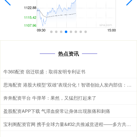
热点资讯
牛360配资 宿迁联盛：取得发明专利证书
思海配资 港股大模型“双雄”表现分化！智谱创始人发内部信：不追求短期变现，全力追求“全人类高度”
奔奔配资平台 牛弹琴：果然，又猛烈打起来了
盈股配资APP下载 气滞血瘀常让身体出现胀痛和刺痛
宝利阁配资官网 携手全球力量&#32;共推减贫进程——多方共议减贫合作