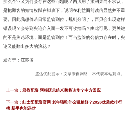
那么企业又为何会存在这些问题呢？西贝用了预制菜而不承认，
是把顾客的知情权踩在脚底下，说明在利益面前诚信显然并不重
要。因此我想倘若日常监管到位，规则分明了，西贝会出现这样
错误吗？会等到舆论介入而一发不可收拾吗？由此可见，更关键
的不是舆论环境，而是监管到位！而当监管的公信力存在时，舆
论又能翻出多大的浪花？
发布于：江苏省
盛达优配提示：文章来自网络，不代表本站观点。
上一篇：
君盈配资 阿根廷总统米莱将访华？中方回应
下一篇：
红太阳配资官网 老年猫吃什么猫粮好？2026优质款排行
榜 新手也能选对