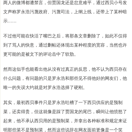
两人的微博都遭禁言，但贾国龙还是忿意难平，通过西贝小号发
文声称罗永浩污蔑政府、污蔑司法，上纲上线，还带上了某种暗
示……
不过他可能在快活了嘴巴之后，将那条文章删除了，如此不仅得
到了骂人的快意，通过删帖还体现出某种程度的宽容，当然也许
更可能的是被文下的评论击中了软肋。
然而这似乎也能看出他从没有过真正的反思，他不认为西贝存在
什么问题，有问题的只是罗永浩和那些见不得他好的网友们，他
唯一的失误大约就是对罗永浩选择了硬刚。
其实，最初西贝事件只是罗永浩吐槽了一下西贝供应的是预制
菜，还卖得贵，但这就像是踩了贾国龙的尾巴，瞬间让他愤怒了
起来，他不承认西贝用的是预制菜，并拿出各种标准和规定来证
明那些菜不是预制菜，然而这些说辞在网友面前更像是一个笑