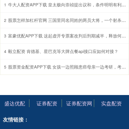
牛大人配资APP下载 皇太极向崇祯提出议和，条件明明有利于明朝，为何崇祯还是要拒绝
1
股票怎样加杠杆官网 三国里同名同姓的两员大将，一个射杀黄忠，另一个更厉害！
2
富豪优配APP下载 这起虚开专票案改判后刑期减半，释放何信号
3
毅立配资 肯德基、星巴克等大牌点餐api接口应如何对接？
4
股票资金配资APP下载 女孩一边照顾患癌母亲一边考研，考上后却确诊直肠癌晚期，“不治疗时就在家拍视频，不想闲着，有人找我倾诉时会觉得自己也是有价值的”
5
盛达优配
证券配资
证券配资网
实盘配资
友情链接：