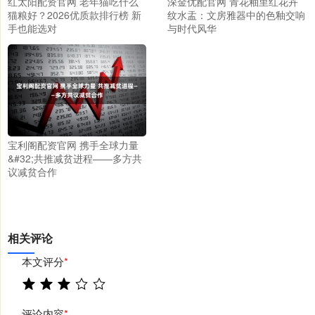
红太阳配资官网 老年猫吃什么
深金优配官网 青花釉里红花卉
猫粮好？2026优质款排行榜 新
纹水盂：文房雅器中的色釉交响
手也能选对
与时代风华
宝利阁配资官网 携手全球力量
&#32;共推减贫进程——多方共
议减贫合作
相关评论
本文评分
*
评论内容
*