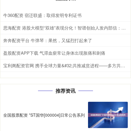
牛360配资 宿迁联盛：取得发明专利证书
思海配资 港股大模型“双雄”表现分化！智谱创始人发内部信：不追求短期变现，全力追求“全人类高度”
奔奔配资平台 牛弹琴：果然，又猛烈打起来了
盈股配资APP下载 气滞血瘀常让身体出现胀痛和刺痛
宝利阁配资官网 携手全球力量&#32;共推减贫进程——多方共议减贫合作
推荐资讯
全国股票配资 *ST国华[000004]日常公告系列